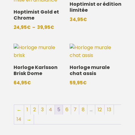
Hoptimist or édition
limitée
Hoptimist Gold et
Chrome
34,95
€
Plage
24,95
€
–
39,95
€
de
prix :
24,95€
à
39,95€
Horloge Karlsson
Horloge murale
Brisk Dome
chat assis
64,95
€
59,95
€
←
1
2
3
4
5
6
7
8
…
12
13
14
→