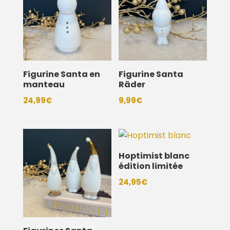
Figurine Santa en
Figurine Santa
manteau
Räder
24,99
€
9,99
€
Hoptimist blanc
édition limitée
24,95
€