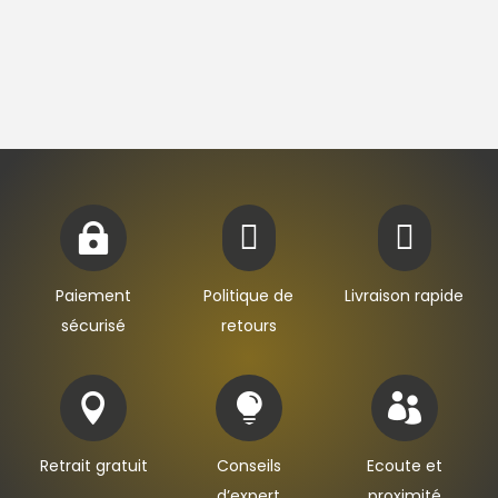



Paiement
Politique de
Livraison rapide
sécurisé
retours



Retrait gratuit
Conseils
Ecoute et
d’expert
proximité